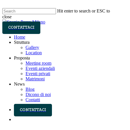
Skip
to
Hit enter to search or ESC to
main
close
content
Close
Search
account
Menu
Home
Struttura
Gallery
Location
Proposta
Meeting room
Eventi aziendali
Eventi privati
Matrimoni
News
Blog
Dicono di noi
Contatti
account
facebook
instagram